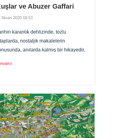
uşlar ve Abuzer Gaffari
 Nisan 2020 18:53
arihin karanlık dehlizinde, tozlu
itaplarda, nostaljik makalelerin
onusunda, anılarda kalmış bir hikayedir,
uş kafesleri, kuş evleri ve kuş
evamı
eslemeleri…