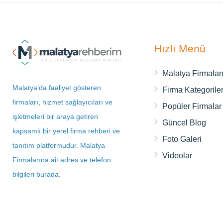
köyüme, Gündüzbey’e karşı vefa
borcumuzu ödemek her Gündüzbeyli’nin
asli görevidir.
Hızlı Menü
Malatya Firmalar
Malatya’da faaliyet gösteren
Firma Kategoriler
firmaları, hizmet sağlayıcıları ve
Popüler Firmalar
işletmeleri bir araya getiren
Güncel Blog
kapsamlı bir yerel firma rehberi ve
Foto Galeri
tanıtım platformudur. Malatya
Videolar
Firmalarına ait adres ve telefon
bilgileri burada.