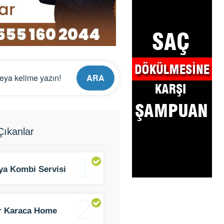
ARA
ıkanlar
1
ya Kombi Servisi
2
er Karaca Home