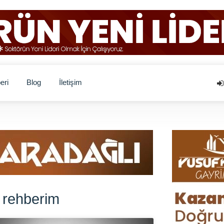
eri
Blog
İletişim
 rehberim