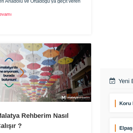
eri Anadolu ve Ortadoğu’ya geçit veren
avşak noktası, Güneydoğu ve Orta
evamı
nadolu arasında yer alan verimli bir
a, her taşı tarih kokan, kayısı diyarı
larak bilinen güzel bir Anadolu kenti.
arasu Aras yolu da denilen ve doğunun
n eski ulaşım yolu olan Kafkasya’ya
zanan yol üzerinde yer alan kent, tarih
e kültür bakımından çok zengin.
Yeni 
Koru 
alatya Rehberim Nasıl
alışır ?
Elpaş