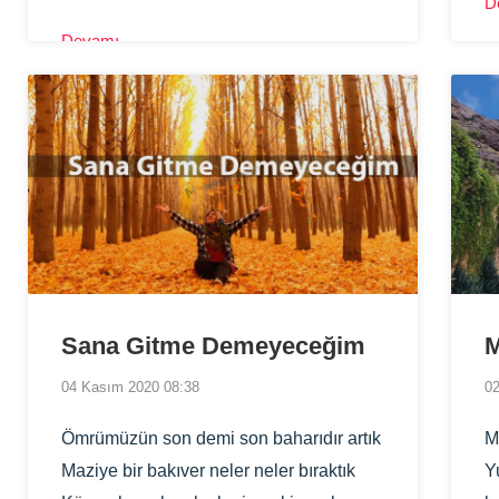
D
g
şehrimizdeki en güvenilir ve profesyonel
Devamı
g
temizlik çözümlerini sizler için bir araya
a
getiriyoruz.
Sana Gitme Demeyeceğim
M
04 Kasım 2020 08:38
02
Ömrümüzün son demi son baharıdır artık
M
Maziye bir bakıver neler neler bıraktık
Y