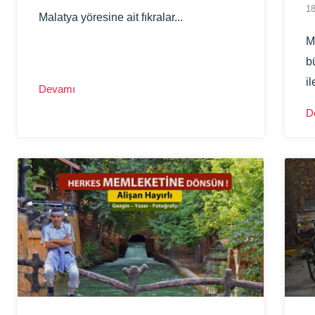
18
Malatya yöresine ait fıkralar...
M
b
i
Devamı
y
D
k
R