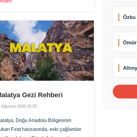
evamı
örev yaptım. Beni hayatımda
örmediğim ve göremeyeceğim ilgi,
Özku 
laka ve şefkatle bağırlarına bastılar.
Malze
Ömür
Altın
alatya Gezi Rehberi
 Ağustos 2020 20:25
alatya, Doğu Anadolu Bölgesinin
ukarı Fırat havzasında, eski çağlardan