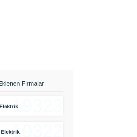
Eklenen Firmalar
19323
Elektrik
19322
 Elektrik