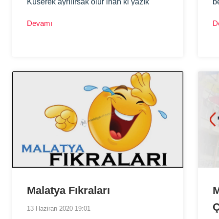
Küserek ayrılırsak olur inan ki yazık
b
Maziye bir bakıver neler neler bıraktık
k
Devamı
D
A
ov
o
K
e
u
v
Malatya Fıkraları
M
Ç
13 Haziran 2020 19:01