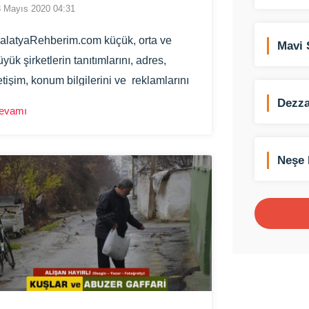
 Mayıs 2020 04:31
alatyaRehberim.com küçük, orta ve
Mavi 
üyük şirketlerin tanıtımlarını, adres,
letişim, konum bilgilerini ve reklamlarını
apabildikleri tamamen ücretsiz olarak
Dezza
evamı
ayıt olunan sanal Malatya Firma
ehberi 'dir
Neşe 