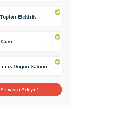
3
Toptan Elektrik
meleri
4
 Cam
5
yunus Düğün Salonu
Firmanızı Ekleyin!