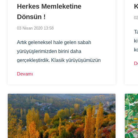
Herkes Memleketine
K
Dönsün !
02
03 Nisan 2020 13:58
T
k
Artık geleneksel hale gelen sabah
k
yürüyüşlerimizden birini daha
k
gerçekleştirdik. Klasik yürüyüşümüzün
D
b
rotasını artık sizler de ezberlediniz…
Devamı