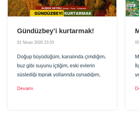
Gündüzbey’i kurtarmak!
M
01 Nisan 2020 23:03
05
Doğup büyüdüğüm, kanalında çimdiğim,
M
buz gibi suyunu içtiğim, eski evlerin
İl
süslediği toprak yollarında oynadığım,
y
dağlarında özgürlük türküleri söylediğim,
Devamı
D
en lezzetli üzümlerin yetiştiği tevek
bahçelerinde bel teptiğim, yine en güzel
kirazların yetiştiği bahçelerinde kiraz
derdiğim, yaramazlık yaptığım ve üzerimi
toz toprakla kirlettiğim için eve dönüşte
anamdan bol bol dayak yediğim benim