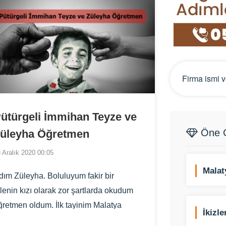
ütürgeli İmmihan Teyze ve
Öne Ç
üleyha Öğretmen
 Aralık 2020 00:05
Malat
dım Züleyha. Boluluyum fakir bir
ilenin kızı olarak zor şartlarda okudum
ğretmen oldum. İlk tayinim Malatya
İkizl
ütürge'ye çıktı. Üç yıl dağ köyünde