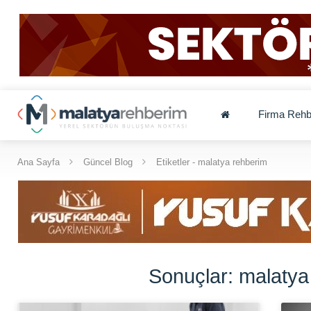
Firma Rehb
Ana Sayfa
Güncel Blog
Etiketler - malatya rehberim
Sonuçlar: malatya