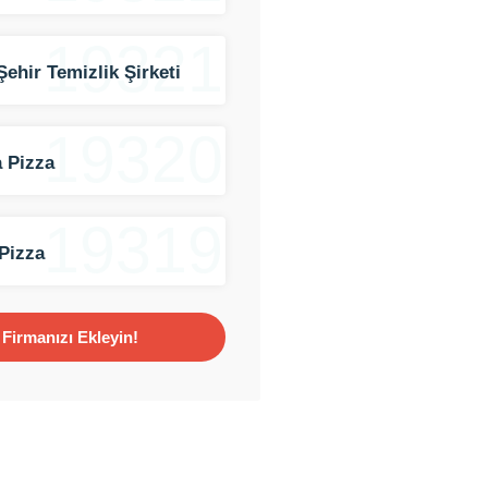
19321
Şehir Temizlik Şirketi
19320
 Pizza
19319
Pizza
Firmanızı Ekleyin!