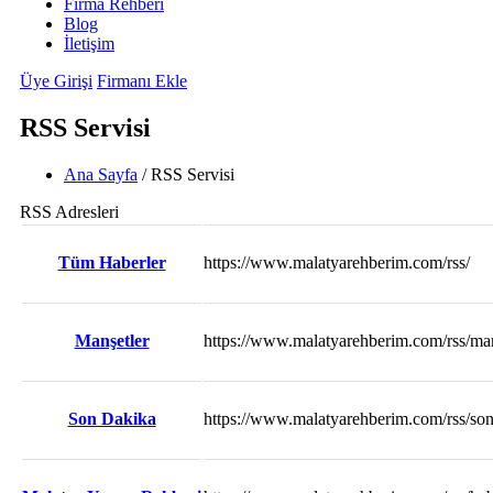
Firma Rehberi
Blog
İletişim
Üye Girişi
Firmanı Ekle
RSS Servisi
Ana Sayfa
/
RSS Servisi
RSS Adresleri
Tüm Haberler
https://www.malatyarehberim.com/rss/
Manşetler
https://www.malatyarehberim.com/rss/man
Son Dakika
https://www.malatyarehberim.com/rss/so