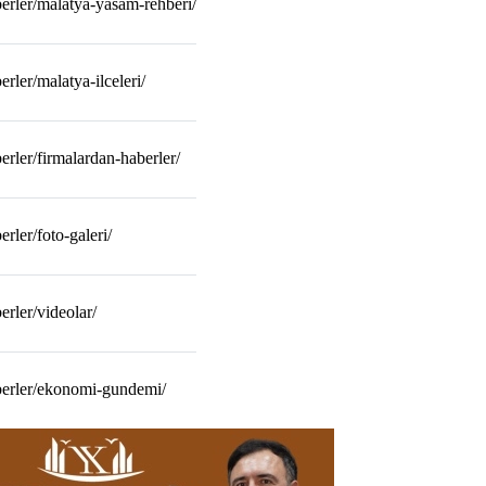
erler/malatya-yasam-rehberi/
ler/malatya-ilceleri/
rler/firmalardan-haberler/
rler/foto-galeri/
rler/videolar/
berler/ekonomi-gundemi/