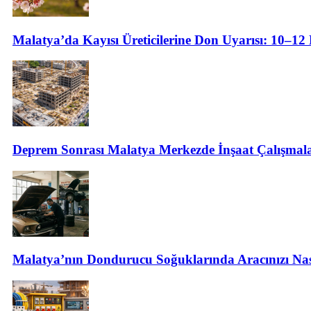
Malatya’da Kayısı Üreticilerine Don Uyarısı: 10–12 
Deprem Sonrası Malatya Merkezde İnşaat Çalışmalar
Malatya’nın Dondurucu Soğuklarında Aracınızı Nas