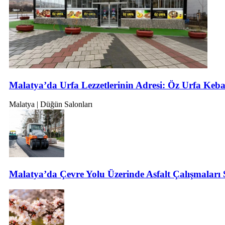
Malatya’da Urfa Lezzetlerinin Adresi: Öz Urfa Ke
Malatya | Düğün Salonları
Malatya’da Çevre Yolu Üzerinde Asfalt Çalışmaları