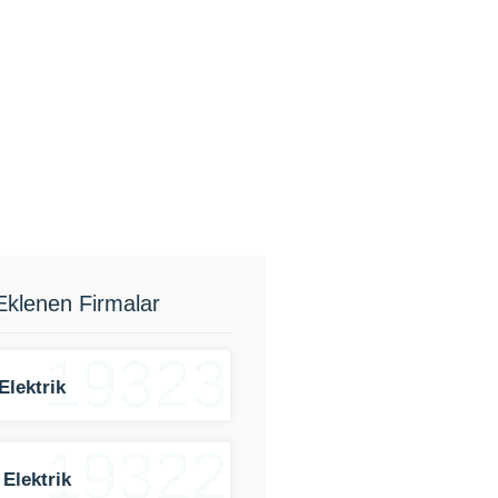
Eklenen Firmalar
19323
Elektrik
19322
 Elektrik