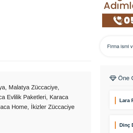
Öne Ç
a, Malatya Züccaciye,
ca Evlilik Paketleri, Karaca
Lara 
araca Home, İkizler Züccaciye
Dinç