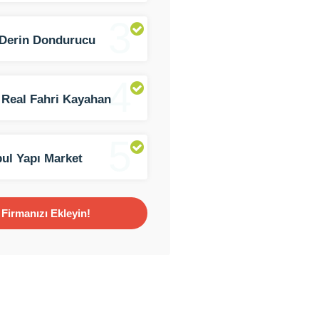
3
Derin Dondurucu
iz Şubesi
4
 Real Fahri Kayahan
5
bul Yapı Market
Firmanızı Ekleyin!