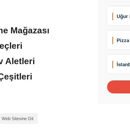
Uğur 
Emeks
me Mağazası
Pizza
eçleri
 Aletleri
İstan
eşitleri
Web Sitesine Git