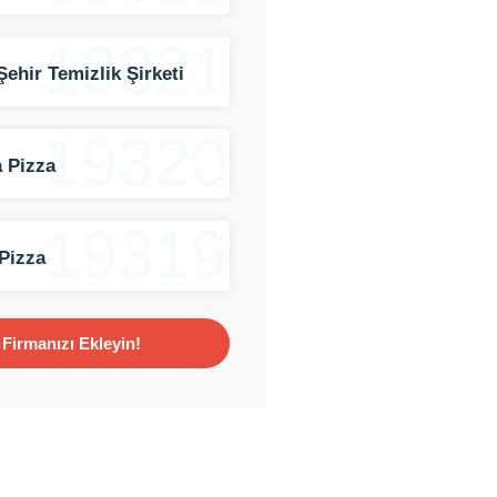
19321
Şehir Temizlik Şirketi
19320
 Pizza
19319
Pizza
Firmanızı Ekleyin!