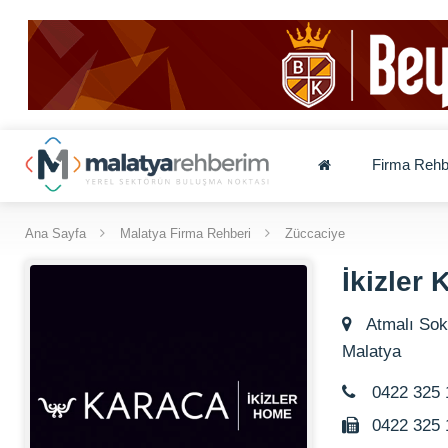
Firma Rehb
Ana Sayfa
Malatya Firma Rehberi
Züccaciye
İkizler
Atmalı Soka
Malatya
0422 325 
0422 325 