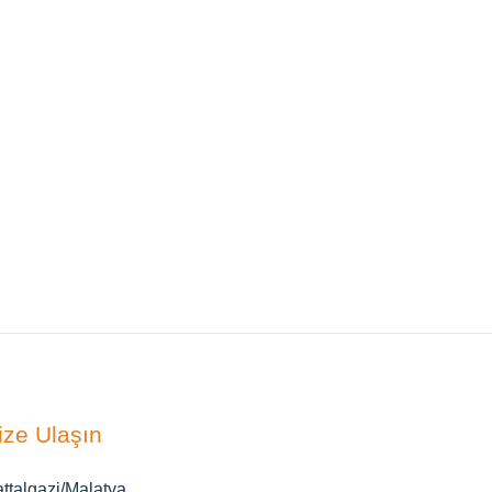
ize Ulaşın
ttalgazi/Malatya