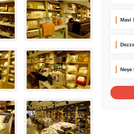
Mavi 
Dezza
Neşe 