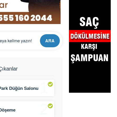
ARA
ıkanlar
1
Park Düğün Salonu
2
 Döşeme