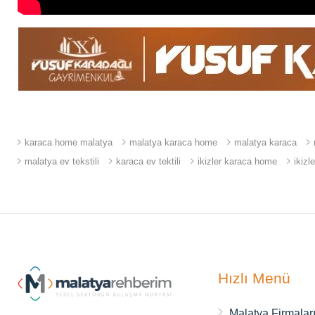
karaca home malatya
malatya karaca home
malatya karaca
malatya ev tekstili
karaca ev tektili
ikizler karaca home
ikizl
Hızlı Menü
Malatya Firmalar