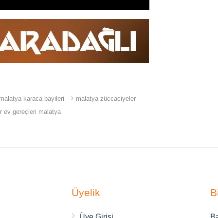
malatya karaca bayileri
malatya züccaciyeler
er ev gereçleri malatya
Üyelik
B
ı
Üye Girişi
Ba