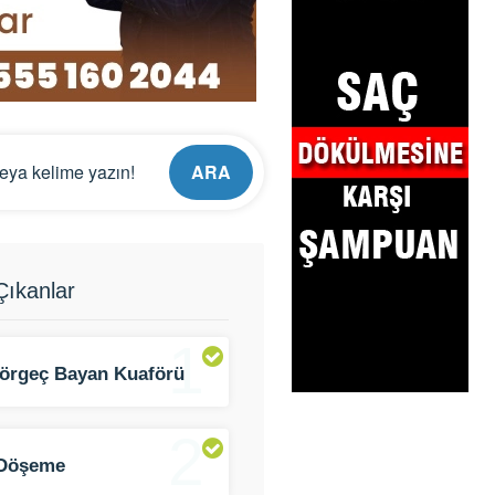
ARA
ıkanlar
1
Görgeç Bayan Kuaförü
2
 Döşeme