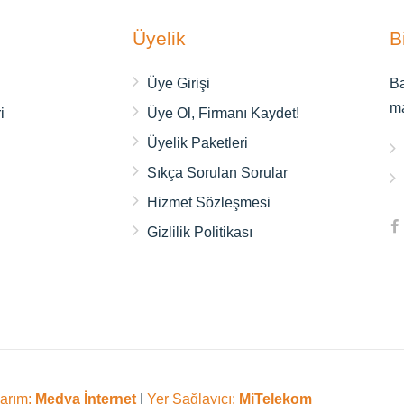
Üyelik
B
ı
Üye Girişi
Ba
m
i
Üye Ol, Firmanı Kaydet!
Üyelik Paketleri
Sıkça Sorulan Sorular
Hizmet Sözleşmesi
Gizlilik Politikası
sarım:
Medya İnternet
|
Yer Sağlayıcı:
MiTelekom