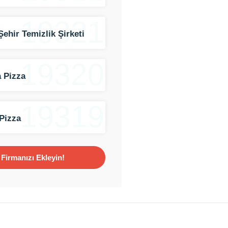
19321
Şehir Temizlik Şirketi
19320
 Pizza
19319
Pizza
Firmanızı Ekleyin!