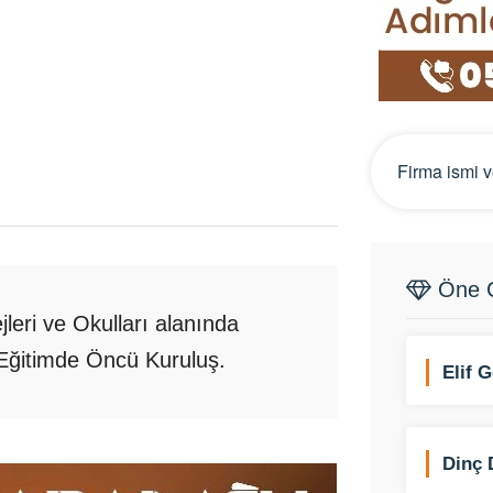
Öne Ç
leri ve Okulları alanında
e Eğitimde Öncü Kuruluş.
Elif 
Dinç