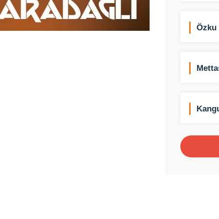
Özku 
Malze
Metta
Kangu