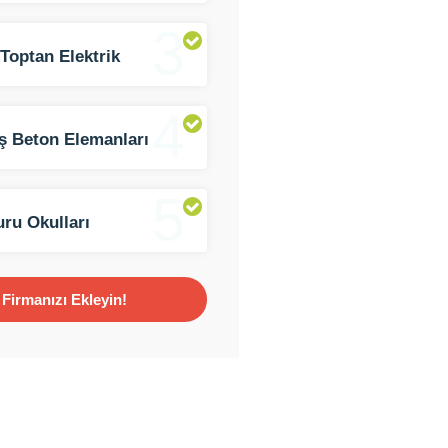
3
Toptan Elektrik
meleri
4
ş Beton Elemanları
5
ru Okulları
Firmanızı Ekleyin!