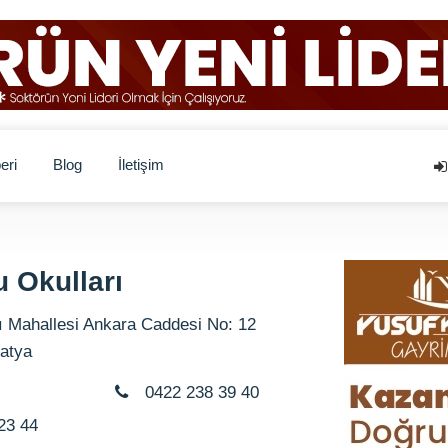
eri
Blog
İletişim
 Okulları
 Mahallesi Ankara Caddesi No: 12
latya
0422 238 39 40
23 44