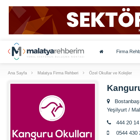
Firma Rehb
Ana Sayfa
Malatya Firma Rehberi
Özel Okullar ve Kolejler
Kanguru
Bostanbaşı
Yeşilyurt / Ma
444 20 14
0544 430 