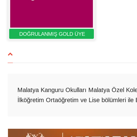
DOĞRULANMIŞ GOLD ÜYE
Malatya Kanguru Okulları Malatya Özel Kolej
İlköğretim Ortaöğretim ve Lise bölümleri il