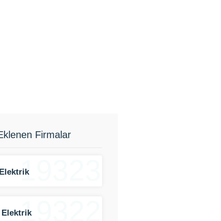
Eklenen Firmalar
19323
Elektrik
19322
 Elektrik