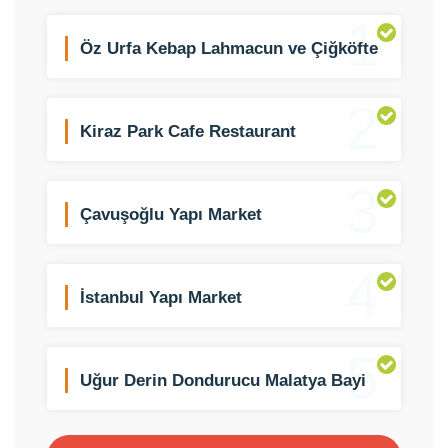
1
Öz Urfa Kebap Lahmacun ve Çiğköfte
2
Kiraz Park Cafe Restaurant
3
Çavuşoğlu Yapı Market
4
İstanbul Yapı Market
5
Uğur Derin Dondurucu Malatya Bayi
Saydam Ticaret