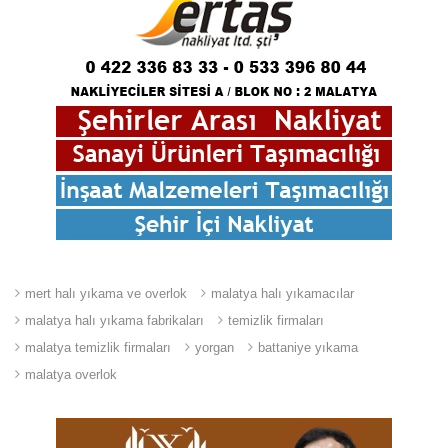
mert halı yıkama ve overlok
malatya halı yıkamacılar
malatya halı yıkama fabrikaları
temizlik firmaları
malatya temizlik firmaları
yorgan
battaniye yıkama
malatya overlok