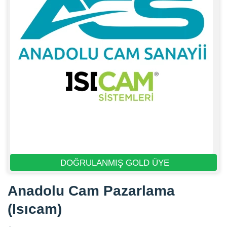
DOĞRULANMIŞ GOLD ÜYE
Anadolu Cam Pazarlama
(Isıcam)