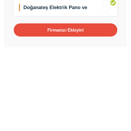
5
Doğanateş Elektrik Pano ve
Aydınlatma
Firmanızı Ekleyin!