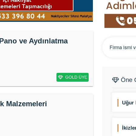
 Pano ve Aydınlatma
GOLD ÜYE
Öne Ç
ik Malzemeleri
Uğur 
Armağ
İkizl