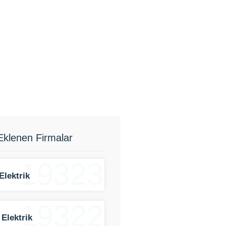
Eklenen Firmalar
19323
Elektrik
19322
 Elektrik