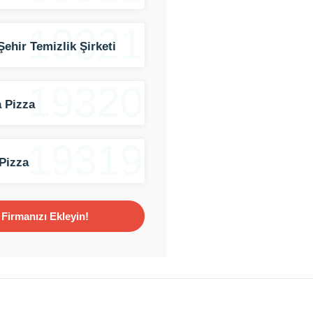
19321
Şehir Temizlik Şirketi
19320
 Pizza
19319
Pizza
Firmanızı Ekleyin!