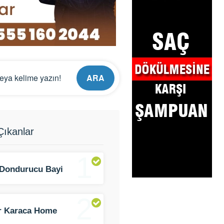
ARA
ıkanlar
1
Dondurucu Bayi
an Ticaret
2
er Karaca Home