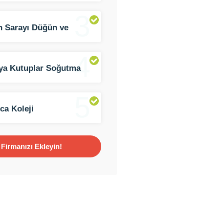
3
n Sarayı Düğün ve
t Salonu
4
ya Kutuplar Soğutma
mleri
5
ca Koleji
Firmanızı Ekleyin!