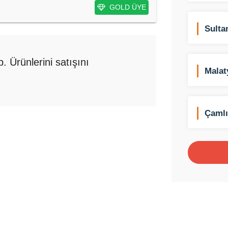
GOLD ÜYE
Sulta
Mevli
. Ürünlerini satışını
Malat
Siste
Çamlı