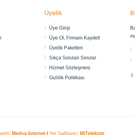
Üyelik
B
ı
Üye Girişi
Ba
m
i
Üye Ol, Firmanı Kaydet!
Üyelik Paketleri
Sıkça Sorulan Sorular
Hizmet Sözleşmesi
Gizlilik Politikası
sarım:
Medya İnternet
|
Yer Sağlayıcı:
MiTelekom