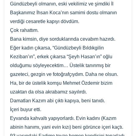
Gündüzbeyli olmanın, eski vekilimiz ve şimdiki İl
Başkanımız İhsan Koca’nın samimi dostu olmanın
verdiği cesaretle kapıyı dövdüm.
Çok rahattım.
Bana kimsin, diye sorduklarında cevabım hazırdı.
Eğer kadın çıkarsa, “Gündüzbeyli Bıldıkgilin
Keziban’ın”, erkek çıkarsa “Şeyh Hasan’ın” oğlu
olduğumu söyleyecektim… Üstelik tanınmış bir
gazeteci, gezgin ve fotoğrafçıydım. Daha ne olsun.
Ha, bir de üstelik komşu Mehmet Özdemir bizim
uzaktan da olsa akrabamız sayılırdı.
Damatları Kazım abi çıktı kapıya, beni tanıdı.
İçeri buyur etti.
Eyvanda kahvaltı yapıyorlardı. Evin kadını (Kazım
abinin hanımı, yani evin kızı) beni görünce içeri kaçtı.
93 yaşındaki Fadime teyze hemen kendisini toparladı,