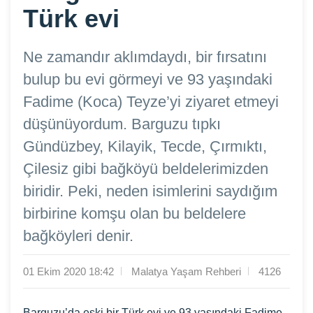
Türk evi
Ne zamandır aklımdaydı, bir fırsatını
bulup bu evi görmeyi ve 93 yaşındaki
Fadime (Koca) Teyze’yi ziyaret etmeyi
düşünüyordum. Barguzu tıpkı
Gündüzbey, Kilayik, Tecde, Çırmıktı,
Çilesiz gibi bağköyü beldelerimizden
biridir. Peki, neden isimlerini saydığım
birbirine komşu olan bu beldelere
bağköyleri denir.
01 Ekim 2020 18:42
Malatya Yaşam Rehberi
4126
Barguzu’da eski bir Türk evi ve 93 yaşındaki Fadime