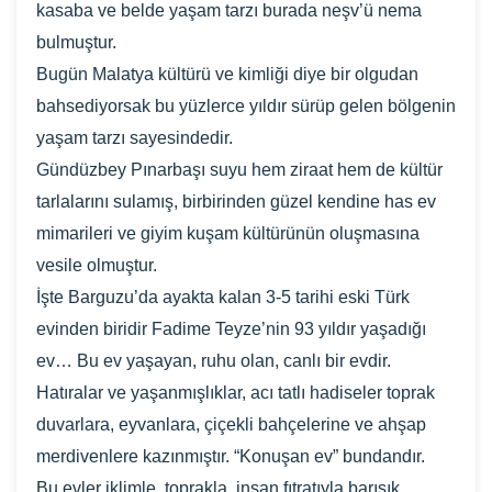
kasaba ve belde yaşam tarzı burada neşv’ü nema
bulmuştur.
Bugün Malatya kültürü ve kimliği diye bir olgudan
bahsediyorsak bu yüzlerce yıldır sürüp gelen bölgenin
yaşam tarzı sayesindedir.
Gündüzbey Pınarbaşı suyu hem ziraat hem de kültür
tarlalarını sulamış, birbirinden güzel kendine has ev
mimarileri ve giyim kuşam kültürünün oluşmasına
vesile olmuştur.
İşte Barguzu’da ayakta kalan 3-5 tarihi eski Türk
evinden biridir Fadime Teyze’nin 93 yıldır yaşadığı
ev… Bu ev yaşayan, ruhu olan, canlı bir evdir.
Hatıralar ve yaşanmışlıklar, acı tatlı hadiseler toprak
duvarlara, eyvanlara, çiçekli bahçelerine ve ahşap
merdivenlere kazınmıştır. “Konuşan ev” bundandır.
Bu evler iklimle, toprakla, insan fıtratıyla barışık,