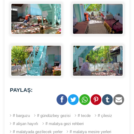
PAYLAŞ:
# barguzu
# gündüzbey gezisi
# tecde
# çilesiz
# alişan hayırlı
# malatya gezi rehberi
# malatyada gezilecek yerler
# malatya mesire yerleri