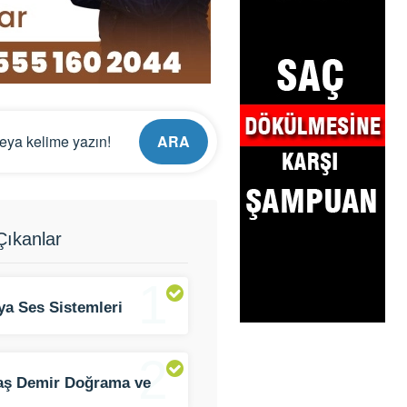
ARA
ıkanlar
1
ya Ses Sistemleri
ama
2
aş Demir Doğrama ve
k İşleri