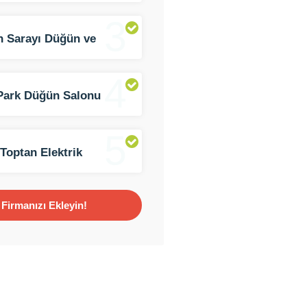
3
n Sarayı Düğün ve
t Salonu
4
Park Düğün Salonu
5
Toptan Elektrik
meleri
Firmanızı Ekleyin!