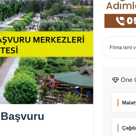
Öne Ç
Malat
Kiral
 Başvuru
Çağd
Kayna