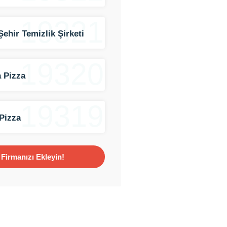
19321
Şehir Temizlik Şirketi
19320
 Pizza
19319
Pizza
Firmanızı Ekleyin!