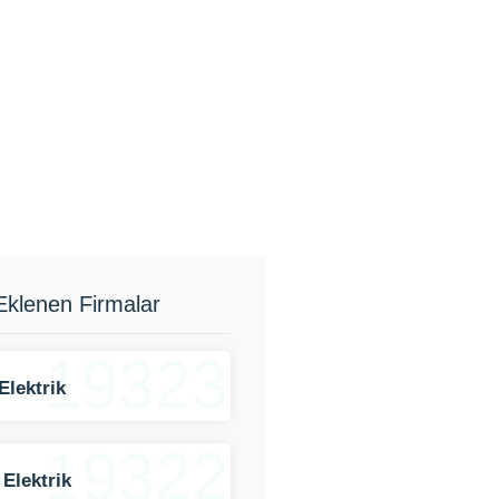
Eklenen Firmalar
19323
Elektrik
19322
 Elektrik