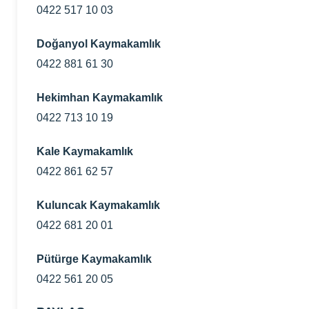
0422 517 10 03
Doğanyol Kaymakamlık
0422 881 61 30
Hekimhan Kaymakamlık
0422 713 10 19
Kale Kaymakamlık
0422 861 62 57
Kuluncak Kaymakamlık
0422 681 20 01
Pütürge Kaymakamlık
0422 561 20 05