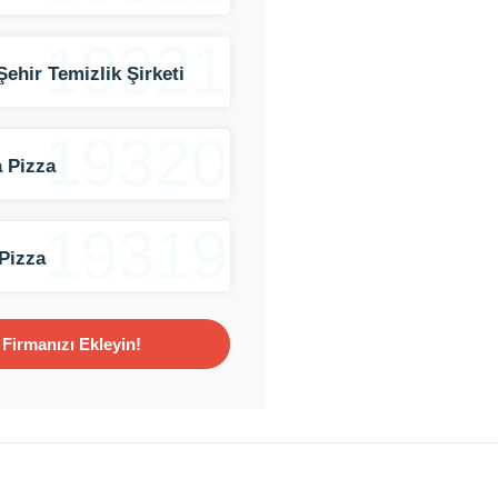
19321
Şehir Temizlik Şirketi
19320
 Pizza
19319
Pizza
Firmanızı Ekleyin!