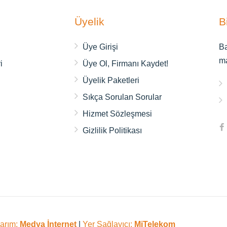
Üyelik
B
ı
Üye Girişi
Ba
m
i
Üye Ol, Firmanı Kaydet!
Üyelik Paketleri
Sıkça Sorulan Sorular
Hizmet Sözleşmesi
Gizlilik Politikası
sarım:
Medya İnternet
|
Yer Sağlayıcı:
MiTelekom