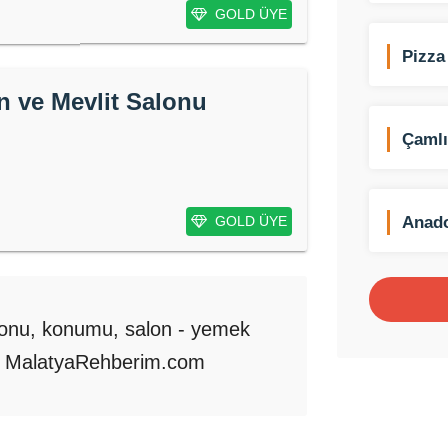
GOLD ÜYE
Pizza
n ve Mevlit Salonu
Çamlı
Anad
GOLD ÜYE
(Isıc
fonu, konumu, salon - yemek
şın. MalatyaRehberim.com