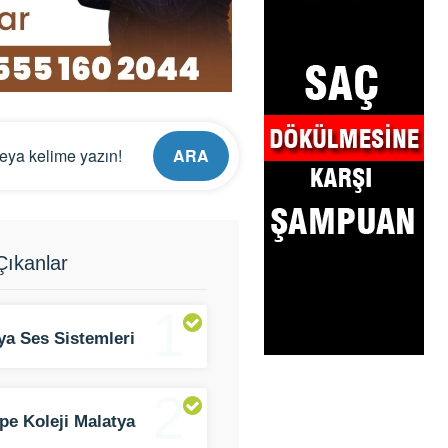
ARA
ıkanlar
1
ya Ses Sistemleri
ama
2
pe Koleji Malatya
üsü