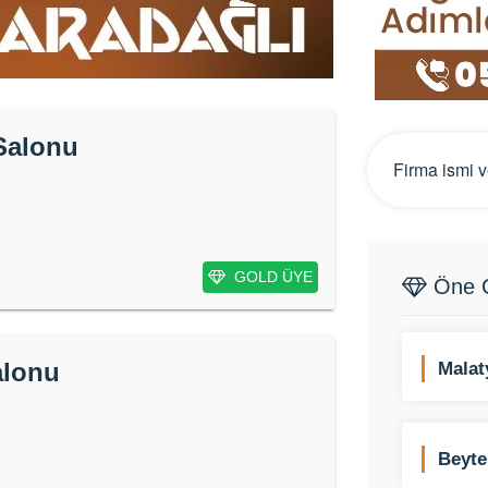
Salonu
GOLD ÜYE
Öne Ç
alonu
Malat
Kiral
Beyte
Kamp