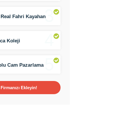
3
 Real Fahri Kayahan
4
ca Koleji
5
olu Cam Pazarlama
am)
Firmanızı Ekleyin!