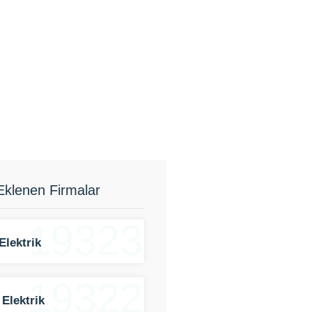
Eklenen Firmalar
19323
Elektrik
19322
 Elektrik