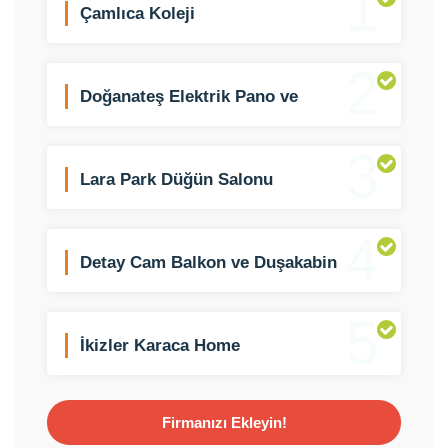
1
Çamlıca Koleji
2
Doğanateş Elektrik Pano ve
Aydınlatma
3
Lara Park Düğün Salonu
4
Detay Cam Balkon ve Duşakabin
5
İkizler Karaca Home
Firmanızı Ekleyin!