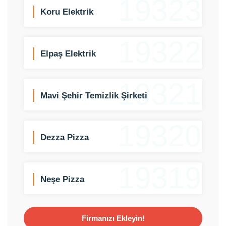
19323
Koru Elektrik
19322
Elpaş Elektrik
19321
Mavi Şehir Temizlik Şirketi
19320
Dezza Pizza
19319
Neşe Pizza
Firmanızı Ekleyin!