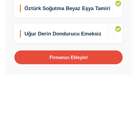
4
Öztürk Soğutma Beyaz Eşya Tamiri
5
Uğur Derin Dondurucu Emeksiz
Şubesi
Firmanızı Ekleyin!