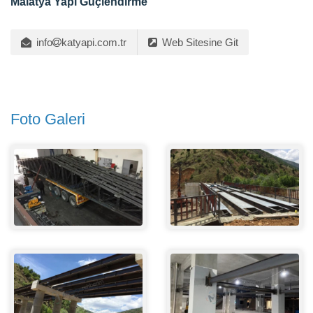
Malatya Yapı Güçlendirme
info
katyapi.com.tr
Web Sitesine Git
Foto Galeri