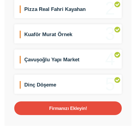
2
Pizza Real Fahri Kayahan
3
Kuaför Murat Örnek
4
Çavuşoğlu Yapı Market
5
Dinç Döşeme
Firmanızı Ekleyin!