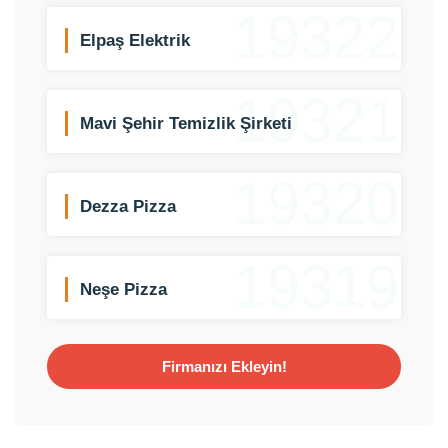
19322
Elpaş Elektrik
19321
Mavi Şehir Temizlik Şirketi
19320
Dezza Pizza
19319
Neşe Pizza
Firmanızı Ekleyin!