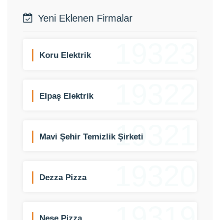
Yeni Eklenen Firmalar
19323
Koru Elektrik
19322
Elpaş Elektrik
19321
Mavi Şehir Temizlik Şirketi
19320
Dezza Pizza
19319
Neşe Pizza