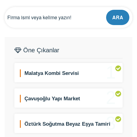
ARA
Öne Çıkanlar
1
Malatya Kombi Servisi
2
Çavuşoğlu Yapı Market
3
Öztürk Soğutma Beyaz Eşya Tamiri