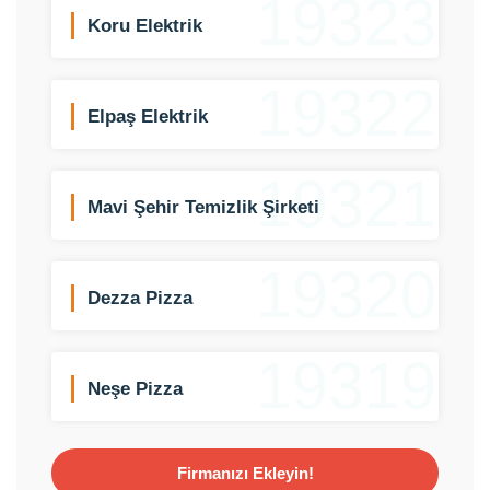
19323
Koru Elektrik
19322
Elpaş Elektrik
19321
Mavi Şehir Temizlik Şirketi
19320
Dezza Pizza
19319
Neşe Pizza
Firmanızı Ekleyin!