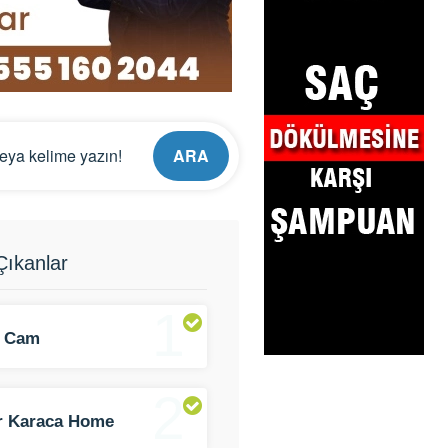
ARA
ıkanlar
1
 Cam
2
er Karaca Home