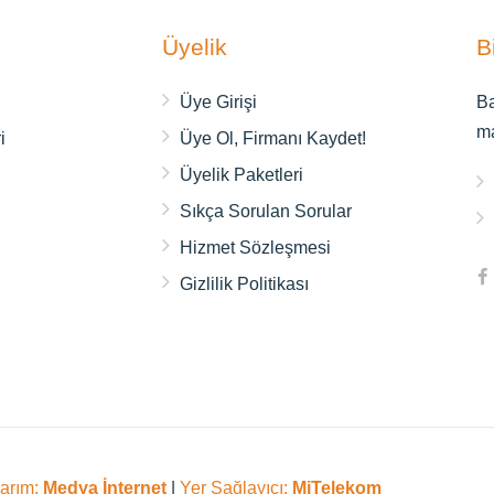
Üyelik
B
ı
Üye Girişi
Ba
m
i
Üye Ol, Firmanı Kaydet!
Üyelik Paketleri
Sıkça Sorulan Sorular
Hizmet Sözleşmesi
Gizlilik Politikası
sarım:
Medya İnternet
|
Yer Sağlayıcı:
MiTelekom