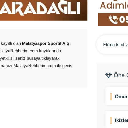
kayıtlı olan
Malatyaspor Sportif A.Ş.
alatyaRehberim.com kaytılarında
yetkilisi iseniz
buraya
tıklayarak
irmanızı MalatyaRehberim.com ile geniş
Öne Ç
Ömür
İkizl