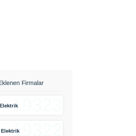
Eklenen Firmalar
19323
Elektrik
19322
 Elektrik