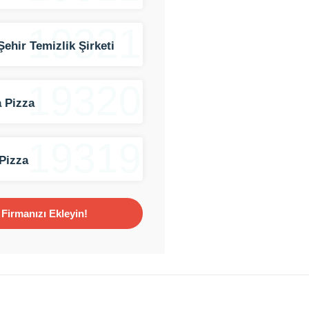
19321
Şehir Temizlik Şirketi
19320
 Pizza
19319
Pizza
Firmanızı Ekleyin!