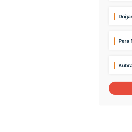
Doğan
Aydın
Pera 
Banyo
Kübra
Hizme