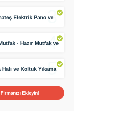
3
ateş Elektrik Pano ve
latma
4
Mutfak - Hazır Mutfak ve
 Dolabı
5
 Halı ve Koltuk Yıkama
ti
Firmanızı Ekleyin!