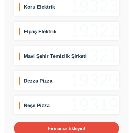
19323
Koru Elektrik
19322
Elpaş Elektrik
19321
Mavi Şehir Temizlik Şirketi
19320
Dezza Pizza
19319
Neşe Pizza
Firmanızı Ekleyin!