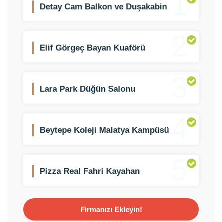
1
Detay Cam Balkon ve Duşakabin
2
Elif Görgeç Bayan Kuaförü
3
Lara Park Düğün Salonu
4
Beytepe Koleji Malatya Kampüsü
5
Pizza Real Fahri Kayahan
Firmanızı Ekleyin!