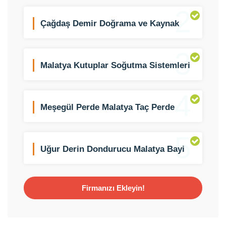
2
Çağdaş Demir Doğrama ve Kaynak
İşleri
3
Malatya Kutuplar Soğutma Sistemleri
4
Meşegül Perde Malatya Taç Perde
Bayi
5
Uğur Derin Dondurucu Malatya Bayi
Saydam Ticaret
Firmanızı Ekleyin!