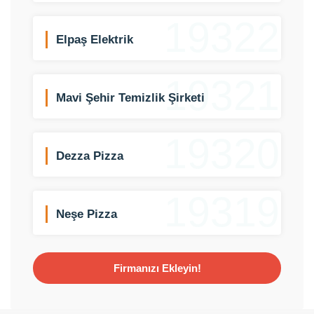
19322
Elpaş Elektrik
19321
Mavi Şehir Temizlik Şirketi
19320
Dezza Pizza
19319
Neşe Pizza
Firmanızı Ekleyin!