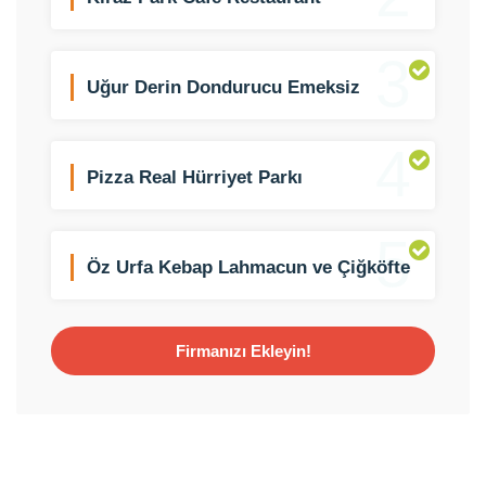
3
Uğur Derin Dondurucu Emeksiz
Şubesi
4
Pizza Real Hürriyet Parkı
5
Öz Urfa Kebap Lahmacun ve Çiğköfte
Firmanızı Ekleyin!