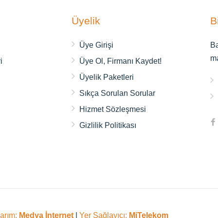
Üyelik
B
ı
Üye Girişi
Ba
m
i
Üye Ol, Firmanı Kaydet!
Üyelik Paketleri
Sıkça Sorulan Sorular
Hizmet Sözleşmesi
Gizlilik Politikası
sarım:
Medya İnternet
|
Yer Sağlayıcı:
MiTelekom