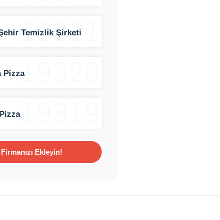
19321
Şehir Temizlik Şirketi
19320
 Pizza
19319
Pizza
Firmanızı Ekleyin!