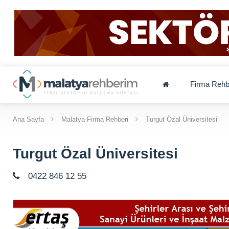
Firma Rehb
Ana Sayfa
Malatya Firma Rehberi
Turgut Özal Üniversitesi
Turgut Özal Üniversitesi
0422 846 12 55