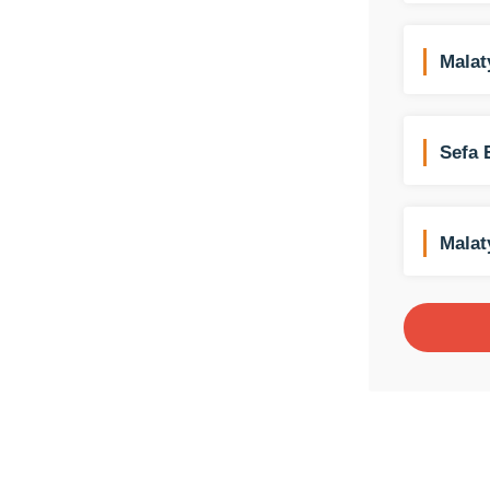
Malat
Kiral
Sefa 
Malat
Siste