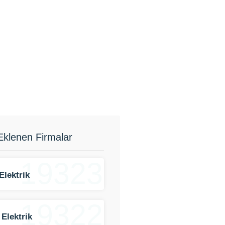
Eklenen Firmalar
19323
Elektrik
19322
 Elektrik