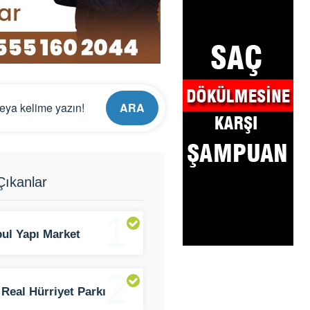
ARA
ıkanlar
1
bul Yapı Market
2
 Real Hürriyet Parkı