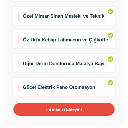
2
Özel Mimar Sinan Mesleki ve Teknik
Anadolu Lisesi
3
Öz Urfa Kebap Lahmacun ve Çiğköfte
4
Uğur Derin Dondurucu Malatya Bayi
Saydam Ticaret
5
Güçel Elektrik Pano Otomasyon
Firmanızı Ekleyin!