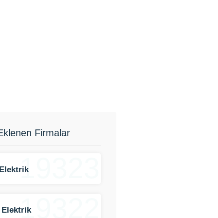
Eklenen Firmalar
19323
Elektrik
19322
 Elektrik