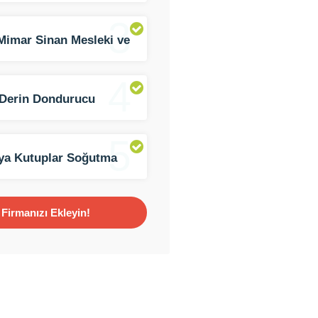
3
Mimar Sinan Mesleki ve
k Anadolu Lisesi
4
Derin Dondurucu
iz Şubesi
5
ya Kutuplar Soğutma
mleri
Firmanızı Ekleyin!