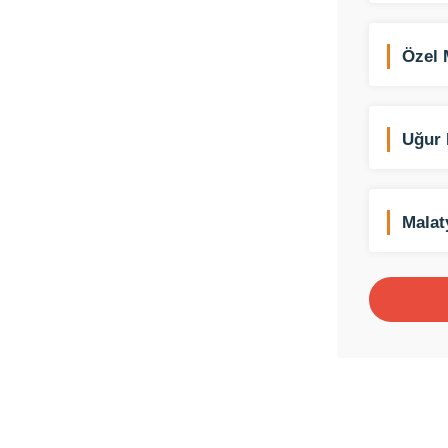
Özel 
Tekni
Uğur 
Emeks
Malat
Siste