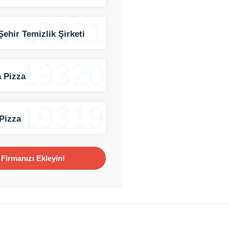
19321
Şehir Temizlik Şirketi
19320
 Pizza
19319
Pizza
Firmanızı Ekleyin!