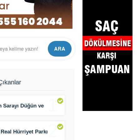
ARA
ıkanlar
1
n Sarayı Düğün ve
t Salonu
2
 Real Hürriyet Parkı