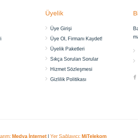
Üyelik
B
ı
Üye Girişi
Ba
m
i
Üye Ol, Firmanı Kaydet!
Üyelik Paketleri
Sıkça Sorulan Sorular
Hizmet Sözleşmesi
Gizlilik Politikası
sarım:
Medya İnternet
|
Yer Sağlayıcı:
MiTelekom