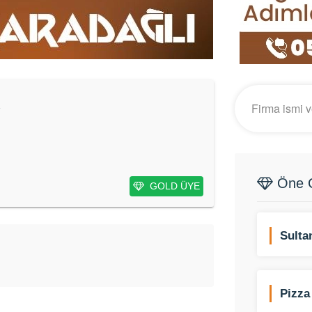
Öne Ç
GOLD ÜYE
Sulta
Mevli
Pizza