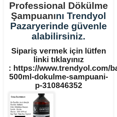
Professional Dökülme
Şampuanı
nı Trendyol
Pazaryerinde güvenle
alabilirsiniz.
Sipariş vermek için lütfen
linki tıklayınız
: https://www.trendyol.com/b
500ml-dokulme-sampuani-
p-310846352