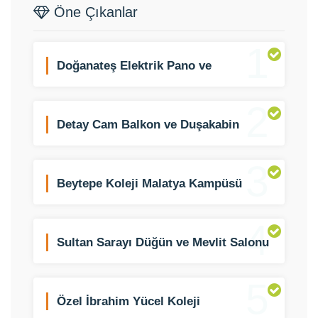
Öne Çıkanlar
1
Doğanateş Elektrik Pano ve
Aydınlatma
2
Detay Cam Balkon ve Duşakabin
3
Beytepe Koleji Malatya Kampüsü
4
Sultan Sarayı Düğün ve Mevlit Salonu
5
Özel İbrahim Yücel Koleji