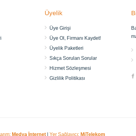
Üyelik
B
ı
Üye Girişi
Ba
m
i
Üye Ol, Firmanı Kaydet!
Üyelik Paketleri
Sıkça Sorulan Sorular
Hizmet Sözleşmesi
Gizlilik Politikası
sarım:
Medya İnternet
|
Yer Sağlayıcı:
MiTelekom