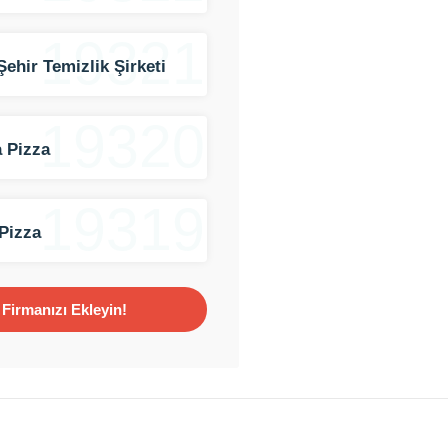
19321
Şehir Temizlik Şirketi
19320
 Pizza
19319
Pizza
Firmanızı Ekleyin!