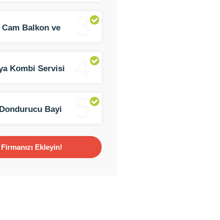
3
 Cam Balkon ve
kabin
4
ya Kombi Servisi
5
Dondurucu Bayi
an Ticaret
Firmanızı Ekleyin!