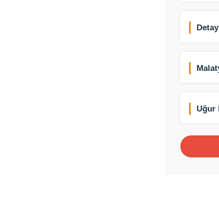
Detay
Duşa
Malat
Uğur 
Armağ