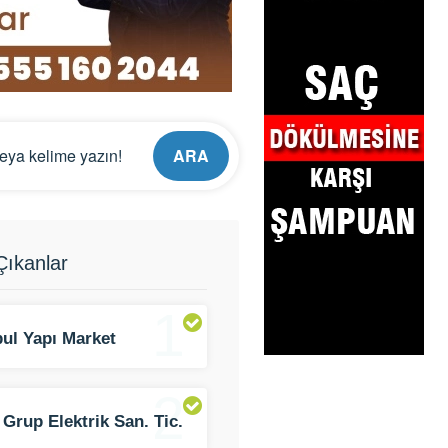
ARA
ıkanlar
1
bul Yapı Market
2
 Grup Elektrik San. Tic.
ti.