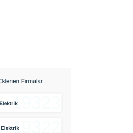
Eklenen Firmalar
19323
Elektrik
19322
 Elektrik