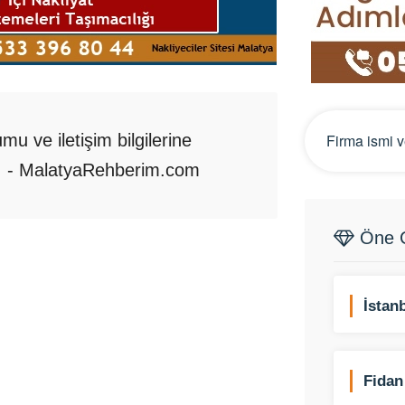
u ve iletişim bilgilerine
rı - MalatyaRehberim.com
Öne Ç
İstan
Fidan
Ltd. Ş