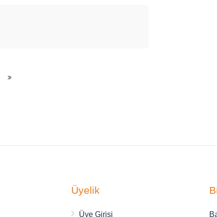
.
Üyelik
B
ı
Üye Girişi
Ba