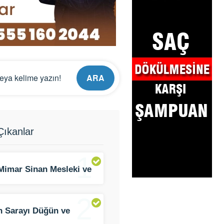
ARA
ıkanlar
1
Mimar Sinan Mesleki ve
k Anadolu Lisesi
2
n Sarayı Düğün ve
t Salonu