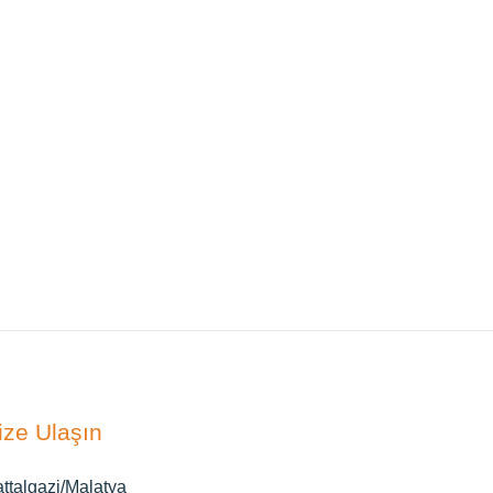
ize Ulaşın
ttalgazi/Malatya