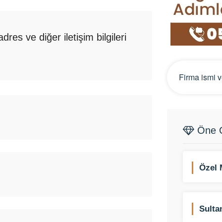
res ve diğer iletişim bilgileri
Öne Ç
Özel 
Tekni
Sulta
Mevli