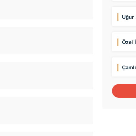
Uğur 
Emeks
Özel 
Çamlı