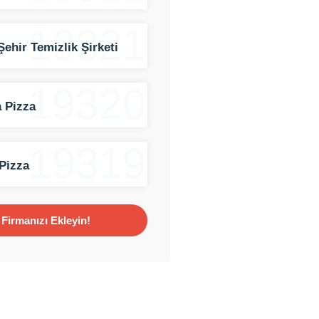
19321
Şehir Temizlik Şirketi
19320
 Pizza
19319
Pizza
Firmanızı Ekleyin!