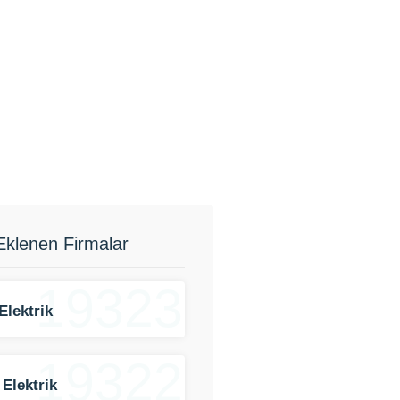
Eklenen Firmalar
19323
Elektrik
19322
 Elektrik