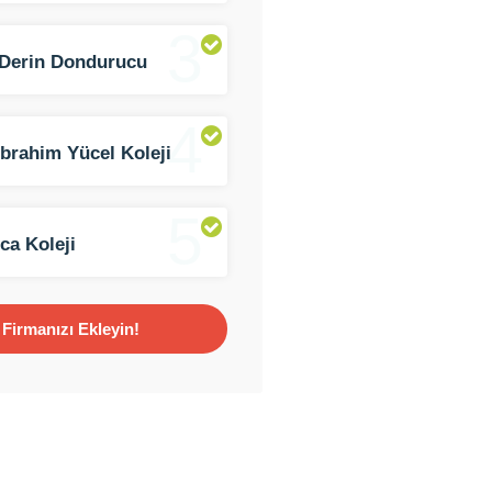
3
Derin Dondurucu
iz Şubesi
4
İbrahim Yücel Koleji
5
ca Koleji
Firmanızı Ekleyin!