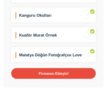
Bayi
3
Kanguru Okulları
4
Kuaför Murat Örnek
5
Malatya Düğün Fotoğrafçısı Love
Story
Firmanızı Ekleyin!