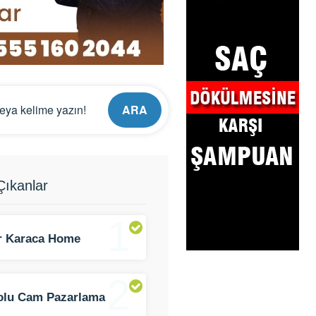
ARA
ıkanlar
1
er Karaca Home
2
olu Cam Pazarlama
am)