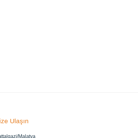
ize Ulaşın
ttalgazi/Malatya