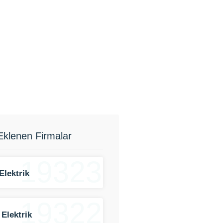
Eklenen Firmalar
19323
Elektrik
19322
 Elektrik