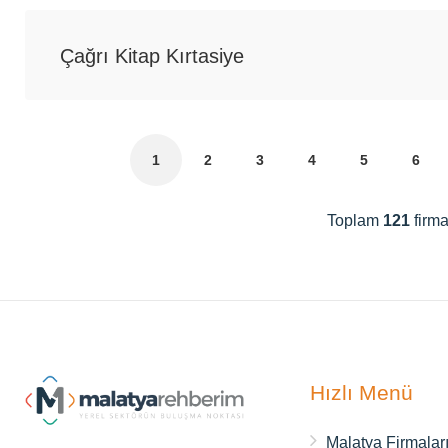
Çağrı Kitap Kırtasiye
1
2
3
4
5
6
Toplam
121
firma
Hızlı Menü
Malatya Firmalar