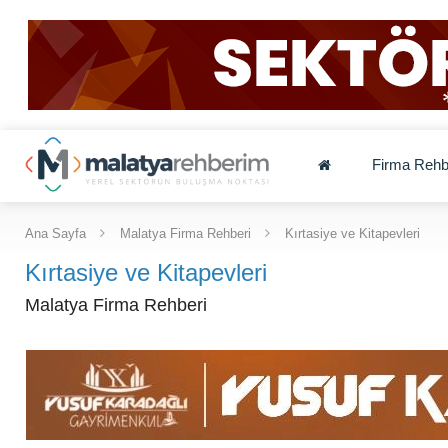
Firma Rehb
Ana Sayfa
Malatya Firma Rehberi
Kırtasiye ve Kitapevleri
Kırtasiye ve Kitapevleri
Malatya Firma Rehberi