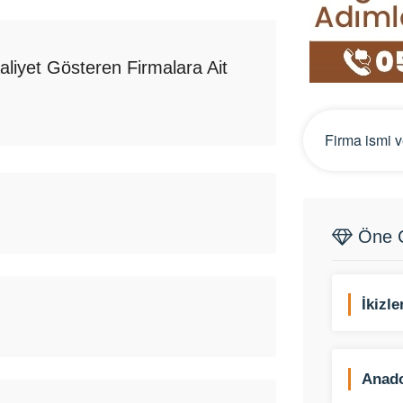
aliyet Gösteren Firmalara Ait
Öne Ç
İkizl
Anad
(Isıc