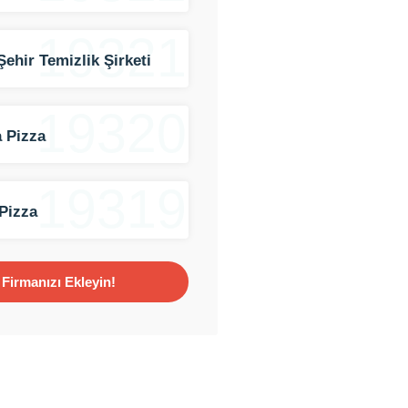
19321
Şehir Temizlik Şirketi
19320
 Pizza
19319
Pizza
Firmanızı Ekleyin!