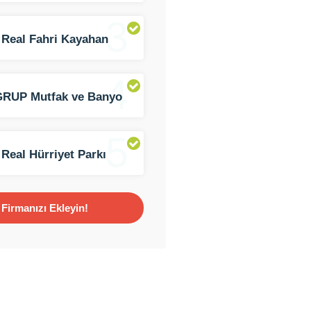
3
 Real Fahri Kayahan
4
GRUP Mutfak ve Banyo
ı
5
 Real Hürriyet Parkı
Firmanızı Ekleyin!