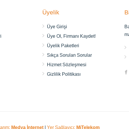
Üyelik
B
ı
Üye Girişi
Ba
m
i
Üye Ol, Firmanı Kaydet!
Üyelik Paketleri
Sıkça Sorulan Sorular
Hizmet Sözleşmesi
Gizlilik Politikası
sarım:
Medya İnternet
|
Yer Sağlayıcı:
MiTelekom