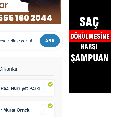
ARA
ıkanlar
1
 Real Hürriyet Parkı
2
r Murat Örnek