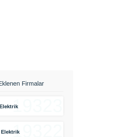
Eklenen Firmalar
19323
Elektrik
19322
 Elektrik