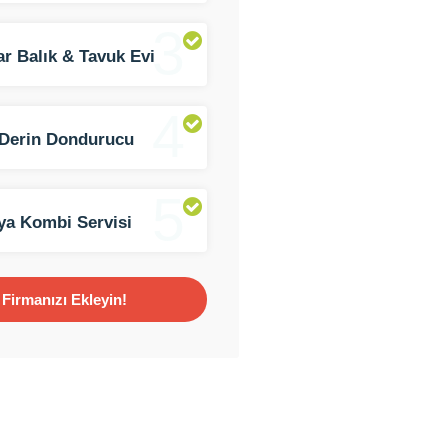
3
ar Balık & Tavuk Evi
alda Balık ve Tavuk)
4
Derin Dondurucu
iz Şubesi
5
ya Kombi Servisi
Firmanızı Ekleyin!