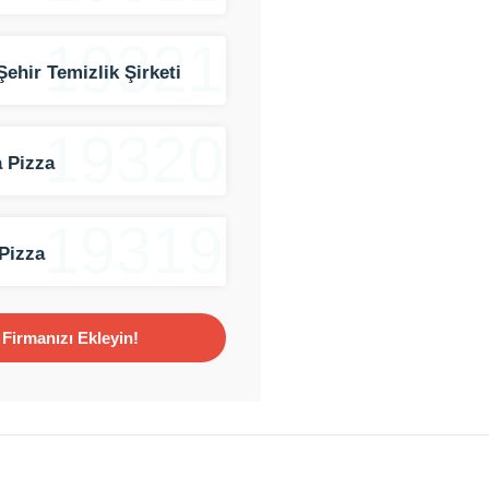
19321
Şehir Temizlik Şirketi
19320
 Pizza
19319
Pizza
Firmanızı Ekleyin!