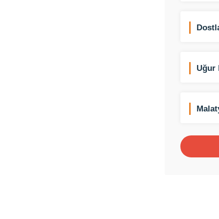
Dostl
(Mang
Uğur 
Emeks
Malat