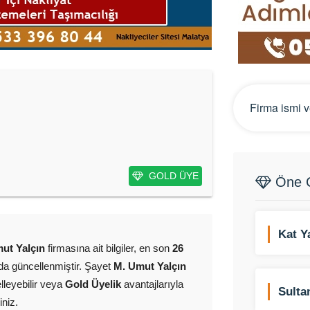
GOLD ÜYE
Öne Ç
Kat Y
ut Yalçın
firmasına ait bilgiler, en son
26
Konst
da güncellenmiştir. Şayet
M. Umut Yalçın
elleyebilir veya
Gold Üyelik
avantajlarıyla
Sulta
iniz.
Mevli