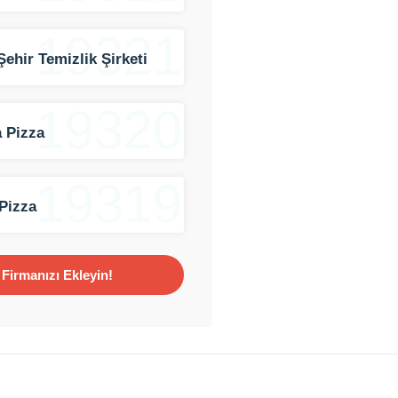
19321
Şehir Temizlik Şirketi
19320
 Pizza
19319
Pizza
Firmanızı Ekleyin!