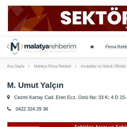
Firma Rehb
Ana Sayfa
Malatya Firma Rehberi
Avukatlar ve Hukuk Ofisleri
M. Umut Yalçın
Cezmi Kartay Cad. Eren Ecz. Üstü No: 33 K: 4 D 15-
0422 324 29 38