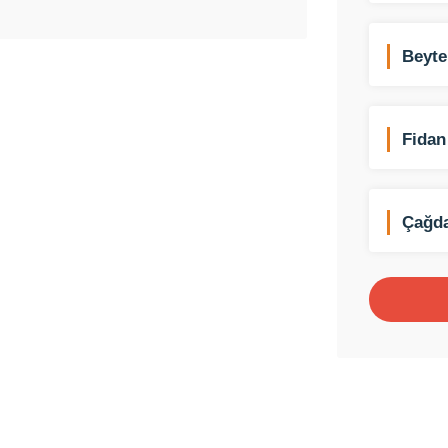
Beyte
Kamp
Fidan
Ltd. Ş
Çağd
Kayna