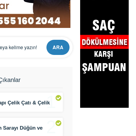
ARA
ıkanlar
1
apı Çelik Çatı & Çelik
rüksiyon Sistemleri
2
n Sarayı Düğün ve
t Salonu