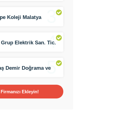
3
pe Koleji Malatya
üsü
4
 Grup Elektrik San. Tic.
ti.
5
aş Demir Doğrama ve
k İşleri
Firmanızı Ekleyin!