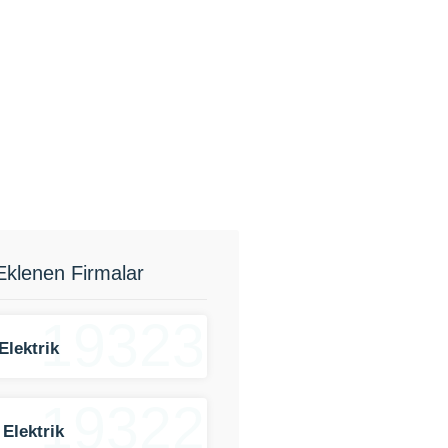
Eklenen Firmalar
19323
Elektrik
19322
 Elektrik