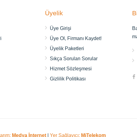
Üyelik
B
ı
Üye Girişi
Ba
m
i
Üye Ol, Firmanı Kaydet!
Üyelik Paketleri
Sıkça Sorulan Sorular
Hizmet Sözleşmesi
Gizlilik Politikası
sarım:
Medya İnternet
|
Yer Sağlayıcı:
MiTelekom