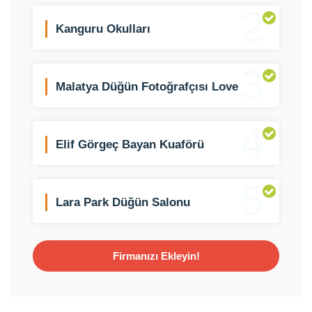
2
Kanguru Okulları
3
Malatya Düğün Fotoğrafçısı Love
Story
4
Elif Görgeç Bayan Kuaförü
5
Lara Park Düğün Salonu
Firmanızı Ekleyin!