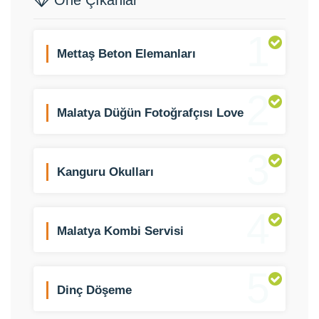
Öne Çıkanlar
1
Mettaş Beton Elemanları
2
Malatya Düğün Fotoğrafçısı Love
Story
3
Kanguru Okulları
4
Malatya Kombi Servisi
5
Dinç Döşeme