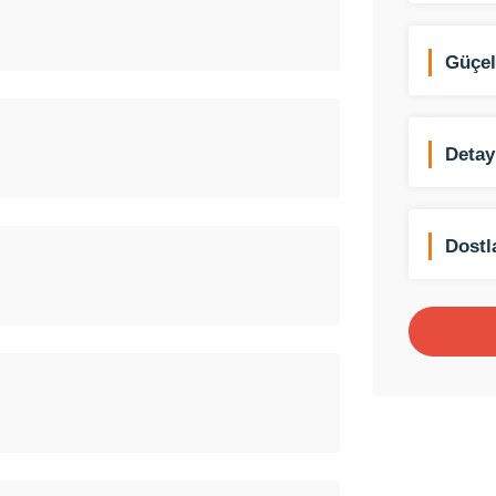
Güçel
Otom
Detay
Duşa
Dostl
(Mang