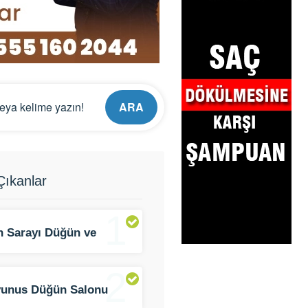
ARA
ıkanlar
1
n Sarayı Düğün ve
t Salonu
2
yunus Düğün Salonu