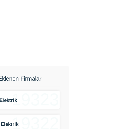
Eklenen Firmalar
19323
Elektrik
19322
 Elektrik