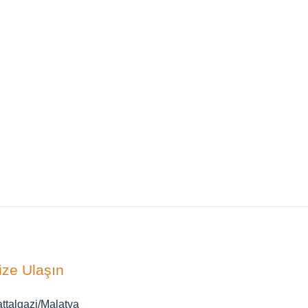
ize Ulaşın
ttalgazi/Malatya