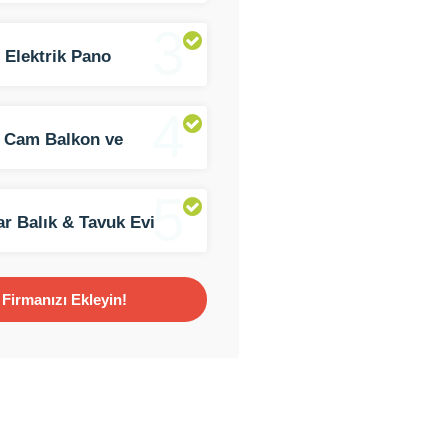
3
 Elektrik Pano
asyon
4
 Cam Balkon ve
kabin
5
ar Balık & Tavuk Evi
alda Balık ve Tavuk)
Firmanızı Ekleyin!