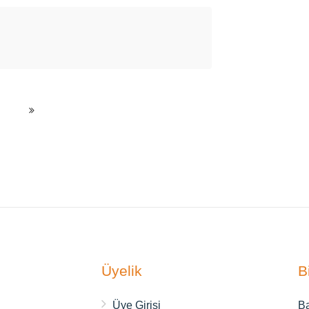
.
Üyelik
B
ı
Üye Girişi
Ba