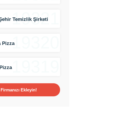
19321
Şehir Temizlik Şirketi
19320
 Pizza
19319
Pizza
Firmanızı Ekleyin!