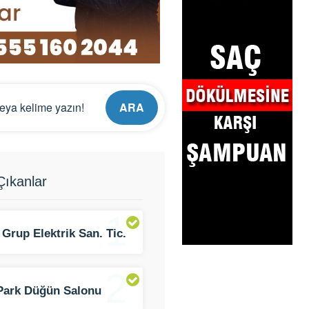
ARA
ıkanlar
1
 Grup Elektrik San. Tic.
ti.
2
Park Düğün Salonu