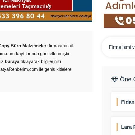
Copy Büro Malzemeleri
firmasına ait
m.com kaytılarında güncellenmiştir.
niz
buraya
tıklayarak bilgilerinizi
latyaRehberim.com ile geniş kitlelere
Öne Ç
Fidan
Ltd. Ş
Lara 