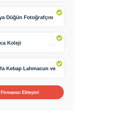
3
ya Düğün Fotoğrafçısı
Story
4
ca Koleji
5
fa Kebap Lahmacun ve
fte
Firmanızı Ekleyin!