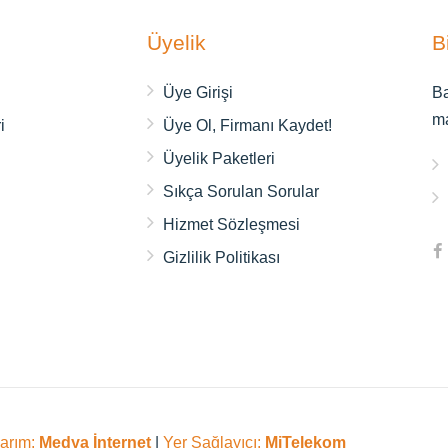
Üyelik
B
ı
Üye Girişi
Ba
m
i
Üye Ol, Firmanı Kaydet!
Üyelik Paketleri
Sıkça Sorulan Sorular
Hizmet Sözleşmesi
Gizlilik Politikası
sarım:
Medya İnternet
|
Yer Sağlayıcı:
MiTelekom