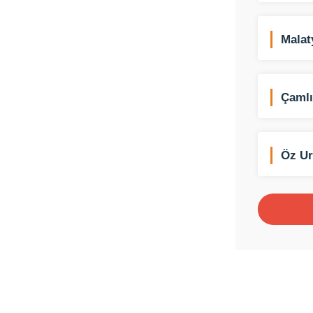
Malat
Love 
Çamlı
Öz Ur
Çiğkö