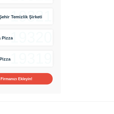
19321
Şehir Temizlik Şirketi
19320
 Pizza
19319
Pizza
Firmanızı Ekleyin!