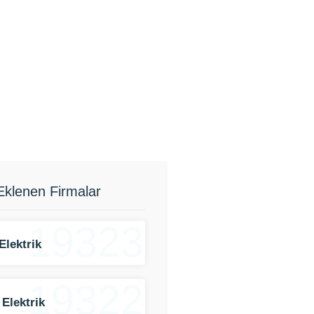
Eklenen Firmalar
19323
Elektrik
19322
 Elektrik