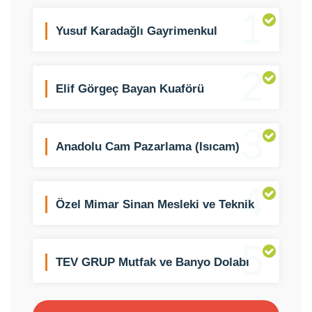
1
Yusuf Karadağlı Gayrimenkul
Danışmanlığı
2
Elif Görgeç Bayan Kuaförü
3
Anadolu Cam Pazarlama (Isıcam)
4
Özel Mimar Sinan Mesleki ve Teknik
Anadolu Lisesi
5
TEV GRUP Mutfak ve Banyo Dolabı