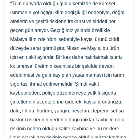
“Tüm dünyada olduğu gibi ülkemizde de küresel
ısınmanın yol açtığı iklim değişikliği nedeniyle, doğal
afetlerin ve çeşitli risklerin frekansı ve şiddeti her
geçen gün artıyor. Geçtiğimiz yıllarda özellikle
Malatya ilimizde ‘don’ sebebiyle kayısı ürünü ciddi
düzeyde zarar görmüştür. Nisan ve Mayıs, bu ürün
için en riskli aylardır. Bir kez daha hatırlatmak isteriz
ki; tarımsal üretimin kesintisiz bir şekilde devam
edebilmesi ve gelir kayıpları yaşanmaması için tarım
sigortası ihmal edilmemelidir. Şimdi vakit
kaybetmeden, poliçe düzenlemeye yetkili sigorta
şirketlerinin acentelerine giderek, kayısı ürününüzü,
dolu, fırtına, hortum, yangın, heyelan, deprem, sel-su
baskını risklerinin neden olduğu miktar kaybı ile dolu
riskinin neden olduğu kalite kaybına ve bu risklere
ilave olarak don riskinin neden olduğu miktar kaybına