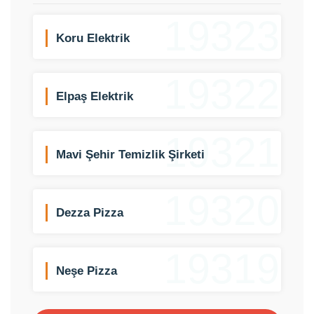
19323
Koru Elektrik
19322
Elpaş Elektrik
19321
Mavi Şehir Temizlik Şirketi
19320
Dezza Pizza
19319
Neşe Pizza