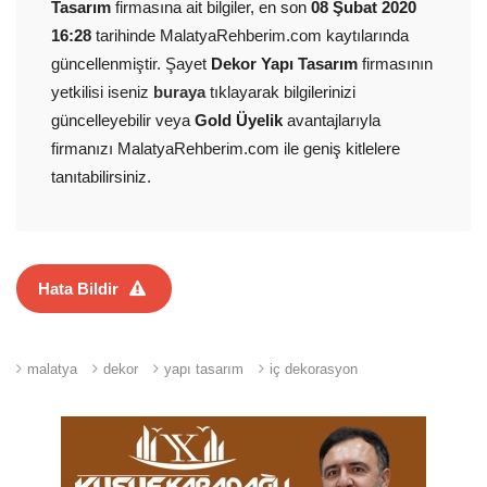
Tasarım
firmasına ait bilgiler, en son
08 Şubat 2020
16:28
tarihinde MalatyaRehberim.com kaytılarında
güncellenmiştir. Şayet
Dekor Yapı Tasarım
firmasının
yetkilisi iseniz
buraya
tıklayarak bilgilerinizi
güncelleyebilir veya
Gold Üyelik
avantajlarıyla
firmanızı MalatyaRehberim.com ile geniş kitlelere
tanıtabilirsiniz.
Hata Bildir
malatya
dekor
yapı tasarım
iç dekorasyon