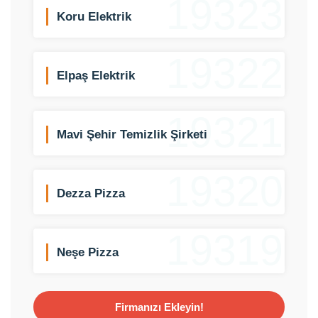
19323
Koru Elektrik
19322
Elpaş Elektrik
19321
Mavi Şehir Temizlik Şirketi
19320
Dezza Pizza
19319
Neşe Pizza
Firmanızı Ekleyin!