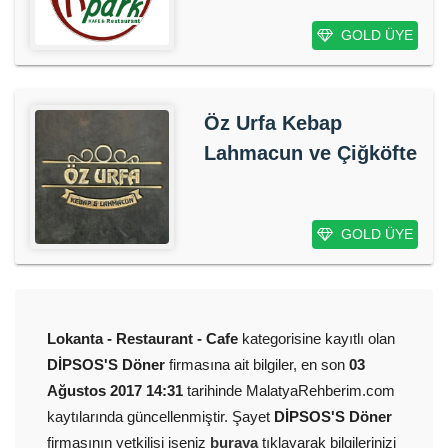
GOLD ÜYE
Öz Urfa Kebap
Lahmacun ve Çiğköfte
GOLD ÜYE
Lokanta - Restaurant - Cafe
kategorisine kayıtlı olan
DİPSOS'S Döner
firmasına ait bilgiler, en son
03
Ağustos 2017 14:31
tarihinde MalatyaRehberim.com
kaytılarında güncellenmiştir. Şayet
DİPSOS'S Döner
firmasının yetkilisi iseniz
buraya
tıklayarak bilgilerinizi