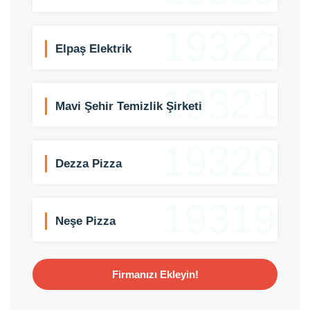
19322
Elpaş Elektrik
19321
Mavi Şehir Temizlik Şirketi
19320
Dezza Pizza
19319
Neşe Pizza
Firmanızı Ekleyin!