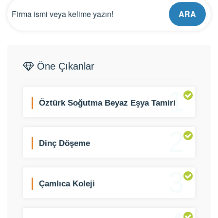
ARA
Öne Çıkanlar
1
Öztürk Soğutma Beyaz Eşya Tamiri
2
Dinç Döşeme
3
Çamlıca Koleji