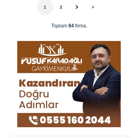
1
2
Toplam
84
firma.