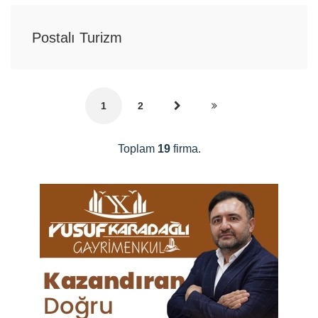
Postalı Turizm
1
2
Toplam
19
firma.