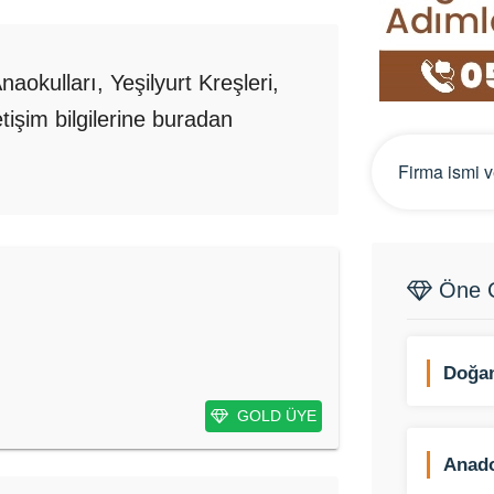
aokulları, Yeşilyurt Kreşleri,
etişim bilgilerine buradan
Öne Ç
Doğan
Aydın
GOLD ÜYE
Anad
(Isıc