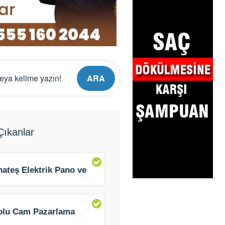
ARA
ıkanlar
1
ateş Elektrik Pano ve
latma
2
olu Cam Pazarlama
am)