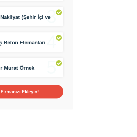
3
Nakliyat (Şehir İçi ve
er Arası)
4
ş Beton Elemanları
5
r Murat Örnek
Firmanızı Ekleyin!