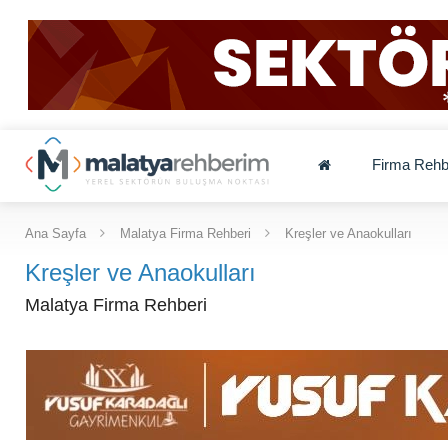
Firma Rehb
Ana Sayfa
Malatya Firma Rehberi
Kreşler ve Anaokulları
Kreşler ve Anaokulları
Malatya Firma Rehberi