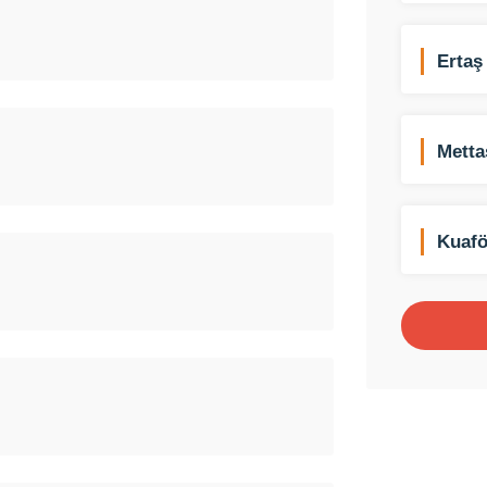
Ertaş 
Şehirl
Metta
Kuafö