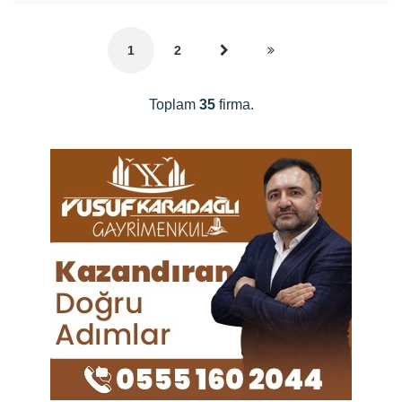
1
2
Toplam
35
firma.