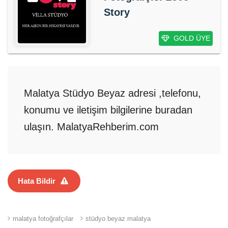
Story
GOLD ÜYE
Malatya Stüdyo Beyaz adresi ,telefonu,
konumu ve iletişim bilgilerine buradan
ulaşın. MalatyaRehberim.com
Hata Bildir
malatya fotoğrafçılar
stüdyo beyaz malatya