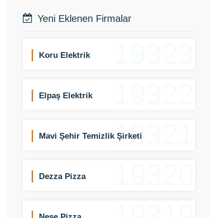
Yeni Eklenen Firmalar
19323
Koru Elektrik
19322
Elpaş Elektrik
19321
Mavi Şehir Temizlik Şirketi
19320
Dezza Pizza
19319
Neşe Pizza